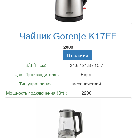
Чайник Gorenje K17FE
2000
В наличии
В/Ш/Г, см::
24,6 / 21,8 / 15,7
Цвет Производителя::
Нерж.
Тип управления::
механический
Мощность подключения (Вт)::
2200