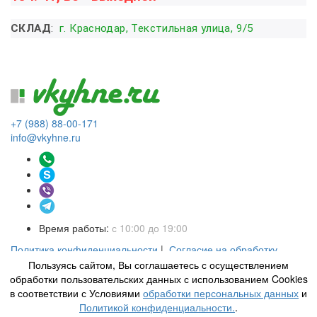
СКЛАД
:
г. Краснодар, Текстильная улица, 9/5
+7 (988) 88-00-171
info@vkyhne.ru
Время работы:
с 10:00 до 19:00
Политика конфиденциальности
|
Согласие на обработку
персональных данных
|
Пользовательское соглашение
Пользуясь сайтом, Вы соглашаетесь с осуществлением
Интернет-магазин кухонной
Сделано в Creative Solution
обработки пользовательских данных с использованием Cookies
техники «ВКухне» г. Краснодар ©
в соответствии с Условиями
обработки персональных данных
и
2026
Политикой конфиденциальности.
.